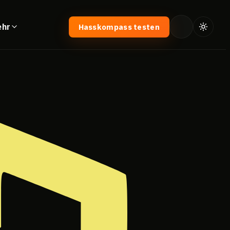
ehr
Hasskompass testen