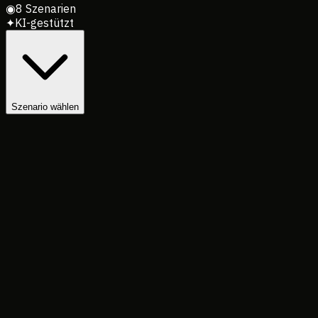
◉
8 Szenarien
✦
KI-gestützt
Szenario wählen